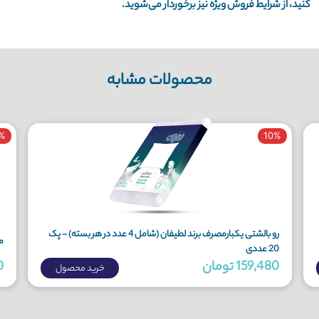
کنید، از شرایط فروش ویژه نیز برخوردار می‌شوید.
محصولات مشابه
%
10%
رو بالشتی یکبارمصرف برند لطیفان (شامل 4 عدد در هر بسته) - پک
مل
20 عددی
159,480 تومان
90
خرید محصول