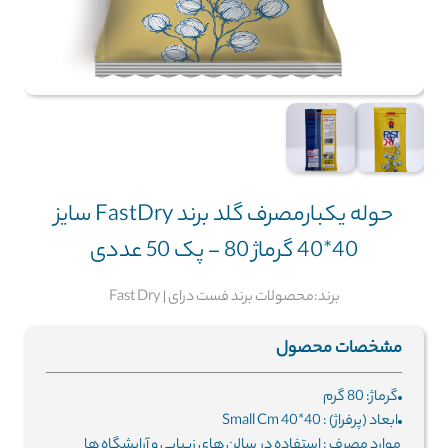
حوله یکبارمصرف گلد برند FastDry سایز
40*40 گرماژ 80 - پک 50 عددی
برند:محصولات برند فست درای | Fast Dry
مشخصات محصول
گرماژ: 80 گرم
ابعاد (پرفراژ) : 40*40 Small Cm
موارد مصرف : استفاده در سالن های زیبایی و آرایشگاه ها