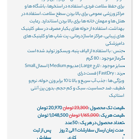
برای حفظ سلامت فردی، استفاده در استخرها، باشگاه ها و
مراکز ورزشی عمومی برای بالا بردن سطح سلامت، استفاده در
هتل ها و مهمان خانه ها برای بالا بردن استاندارد. رعایت
بهداشت، استفاده از حوله های یکبار مصرف در سفر، کلینیک
های زیبایی، مراکز ماساژ درمانی، پت شاپ ها و کلینیک های
دامپزشکی
جنس : با استفاده از الیاف پنبه، ویسکوز تولید شده است
گرماژ موجود : 80 گرم
سایز موجود : لارج Large | مدیوم Medium | اسمال Small
برند : FastDry | فست درای
ویژگی ها : جذب آب سریع و بالا تا 10 برابر وزن حوله، نرم و
لطیف، ضد حساسیت، سبک و کم حجم، بدون پرز، آنتی
استاتیک
قیمت تک محصول :
23,300 تومان
20,970 تومان
قیمت هر پک :
1,165,000 تومان
1,048,500 تومان
تعداد محصول در هر پک :
50
عدد
مدت زمان ارسال سفارشات
1 الی 2 روز
پس از ثبت
:
کاری
سفارش