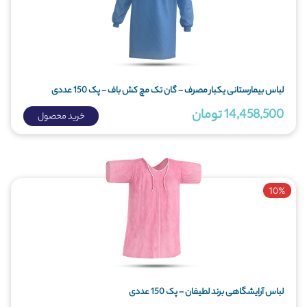
لباس بیمارستانی یکبار مصرف - گان تک مچ کش باف - پک 150 عددی
14,458,500 تومان
خرید محصول
10%
لباس آرایشگاهی برند لطیفان - پک 150 عددی