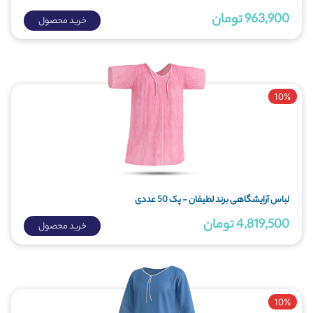
963,900 تومان
خرید محصول
10%
لباس آرایشگاهی برند لطیفان - پک 50 عددی
4,819,500 تومان
خرید محصول
10%