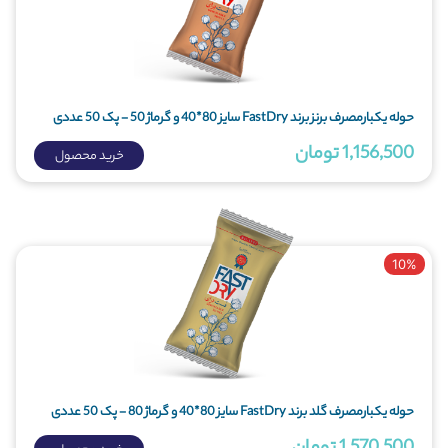
حوله یکبارمصرف برنز برند FastDry سایز 80*40 و گرماژ 50 - پک 50 عددی
1,156,500 تومان
خرید محصول
10%
حوله یکبارمصرف گلد برند FastDry سایز 80*40 و گرماژ 80 - پک 50 عددی