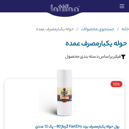
خانه
جستجوی محصولات
حوله یکبارمصرف عمده
حوله یکبارمصرف عمده
فیلتر بر اساس دسته بندی محصول
10%
رول حوله یکبارمصرف برند FastDry گرماژ 80 - پک 12 عددی