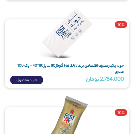
10%
حوله یکبارمصرف اقتصادی برند FastDry گرماژ 80 سایز 80*40 - پک 100
عددی
2,754,000 تومان
خرید محصول
10%