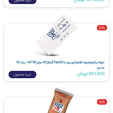
1,570,500 تومان
خرید محصول
10%
حوله یکبارمصرف اقتصادی برند FastDry گرماژ 40 سایز 80*40 - پک 50
عددی
841,500 تومان
خرید محصول
10%