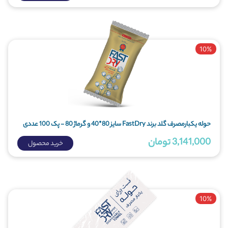
10%
حوله یکبارمصرف گلد برند FastDry سایز 80*40 و گرماژ 80 - پک 100 عددی
3,141,000 تومان
خرید محصول
10%