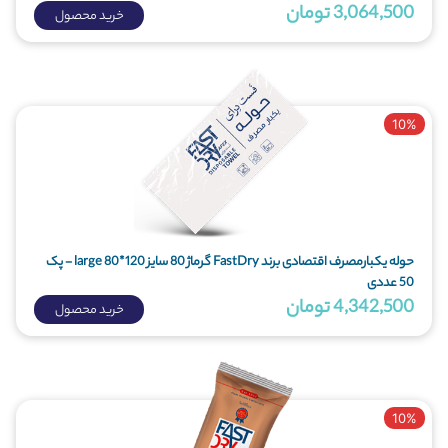
3,064,500 تومان
خرید محصول
10%
حوله یکبارمصرف اقتصادی برند FastDry گرماژ 80 سایز 120*80 large - پک
50 عددی
4,342,500 تومان
خرید محصول
10%