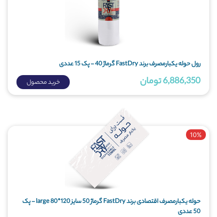
رول حوله یکبارمصرف برند FastDry گرماژ 40 - پک 15 عددی
6,886,350 تومان
خرید محصول
10%
حوله یکبارمصرف اقتصادی برند FastDry گرماژ 50 سایز 120*80 large - پک
50 عددی