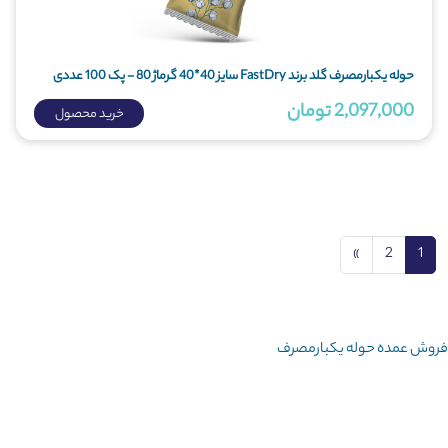
حوله یکبارمصرف گلد برند FastDry سایز 40*40 گرماژ 80 - پک 100 عددی
2,097,000 تومان
خرید محصول
Next
»
2
1
فروش عمده حوله یکبارمصرف