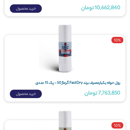
10,662,840 تومان
خرید محصول
10%
رول حوله یکبارمصرف برند FastDry گرماژ 50 - پک 15 عددی
7,763,850 تومان
خرید محصول
10%