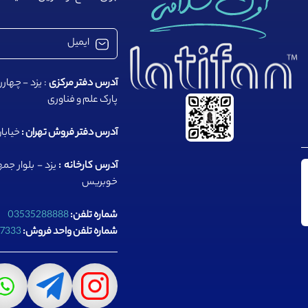
آدرس دفتر مرکزی
: یزد - چهار
پارک علم و فناوری
آدرس دفتر فروش تهران :
خیابان عب
آدرس کارخانه :
یزد - بلوار ج
خوبریس
شماره تلفن:
03535288888
شماره تلفن واحد فروش:
77333