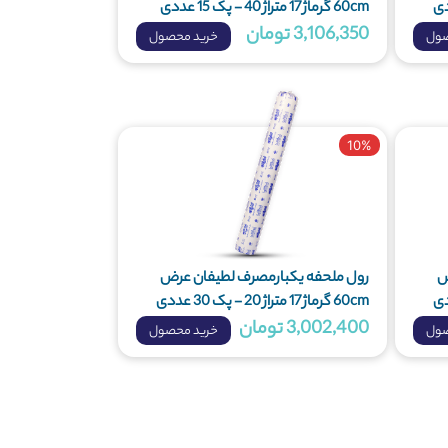
60cm گرماژ 17 متراژ 40 - پک 15 عددی
3,106,350 تومان
صول
خرید محصول
10%
ض
رول ملحفه یکبارمصرف لطیفان عرض
60cm گرماژ 17 متراژ 20 - پک 30 عددی
3,002,400 تومان
صول
خرید محصول