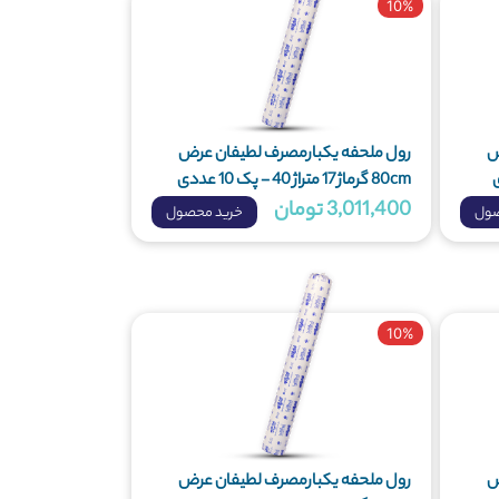
10%
ض
رول ملحفه یکبارمصرف لطیفان عرض
80cm گرماژ 17 متراژ 40 - پک 10 عددی
3,011,400 تومان
صول
خرید محصول
10%
ض
رول ملحفه یکبارمصرف لطیفان عرض