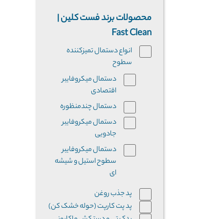
محصولات برند فست کلین |
Fast Clean
انواع دستمال تمیزکننده
سطوح
دستمال میکروفایبر
اقتصادی
دستمال چندمنظوره
دستمال میکروفایبر
جادویی
دستمال میکروفایبر
سطوح استیل و شیشه
ای
پد جذب روغن
پد پت کارپت (حوله خشک کن)