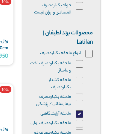
10%
حوله یکبارمصرف
اقتصادی و ارزان قیمت
محصولات برند لطیفان |
رول 
Latifan
80cm گرماژ 25 متراژ 40 - پک 1 عددی
انواع ملحفه یکبارمصرف
25,950
ملحفه یکبارمصرف تخت
و ماساژ
ملحفه کشدار
یکبارمصرف
10%
ملحفه یکبارمصرف
بیمارستانی / پزشکی
ملحفه آرایشگاهی
ملحفه یکبارمصرف رولی
رول 
ملحفه یکبارمصرف دو