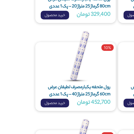
80cm گرماژ 25 متراژ 20 - پک 1 عددی
329,400 تومان
صول
خرید محصول
10%
ض
رول ملحفه یکبارمصرف لطیفان عرض
60cm گرماژ 25 متراژ 40 - پک 1 عددی
452,700 تومان
صول
خرید محصول