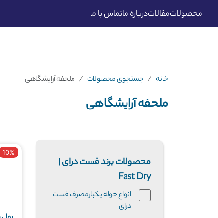
محصولات
مقالات
درباره ما
تماس با ما
خانه
جستجوی محصولات
ملحفه آرایشگاهی
ملحفه آرایشگاهی
10%
محصولات برند فست درای |
Fast Dry
انواع حوله یکبارمصرف فست
درای
رول 