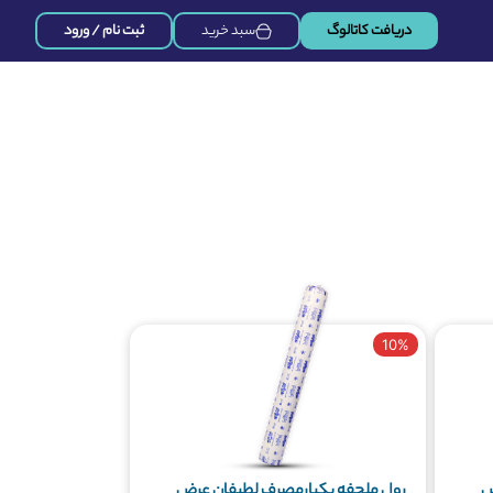
دریافت کاتالوگ
سبد خرید
ثبت نام / ورود
10%
ض
رول ملحفه یکبارمصرف لطیفان عرض