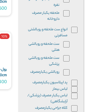
80cm گرماژ 25 متراژ 40 - پک 10 عددی
نفره
07,600
ملحفه یکبار مصرف
داروخانه
انواع ست ملحفه و روبالشتی
مسافرتی
10%
ست ملحفه و روبالشی
هتلی
ست ملحفه و روبالشی
پزشکی
رول 
روبالشی یکبارمصرف
60cm گرماژ 25 متراژ 40 - پک 15 عددی
2,400
پد اپیلاسیون یکبارمصرف
لباس بیمار
لباس یکبار مصرف (پزشکی/
آرایشگاهی)
کلاه جراحی یکبارمصرف