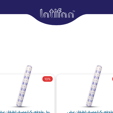
10%
ملحفه یکبارمصرف لطیفان عرض
رول ملحفه یکبارمصرف لطیفان عر